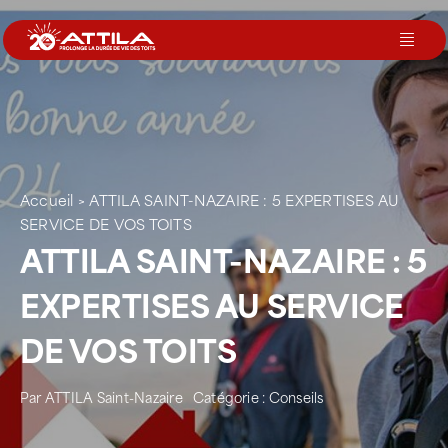
Passer
au
Toggl
contenu
Navig
Le groupe
Nos services
Accueil
>
ATTILA SAINT-NAZAIRE : 5 EXPERTISES AU
SERVICE DE VOS TOITS
Nos agences
ATTILA SAINT-NAZAIRE : 5
EXPERTISES AU SERVICE
Votre toit
DE VOS TOITS
Rejoignez-nous
Par
ATTILA Saint-Nazaire
Catégorie :
Conseils
Devenir Franchisé