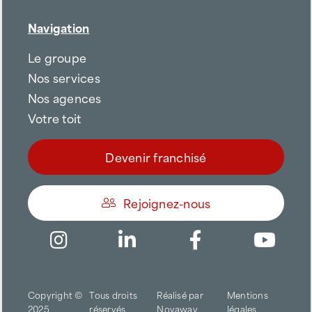
Navigation
Le groupe
Nos services
Nos agences
Votre toit
Devenir franchisé
Rejoignez-nous
Être appelé
Copyright ©
Tous droits
Réalisé par
Mentions
Trouver une agence
2025
réservés
Novaway
légales