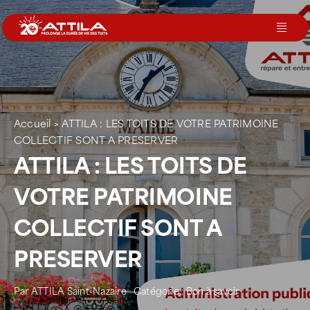
Passer
au
Toggl
contenu
Navig
Le groupe
Nos services
Accueil
>
ATTILA : LES TOITS DE VOTRE PATRIMOINE
COLLECTIF SONT A PRESERVER
ATTILA : LES TOITS DE
Nos agences
VOTRE PATRIMOINE
Votre toit
COLLECTIF SONT A
PRESERVER
Rejoignez-nous
Par
ATTILA Saint-Nazaire
Catégorie :
Bon à savoir
Devenir Franchisé