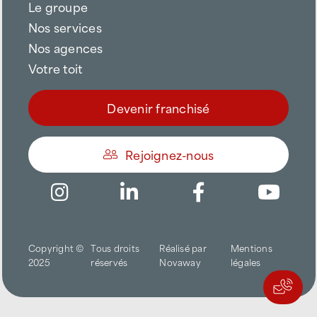
Le groupe
Nos services
Nos agences
Votre toit
Devenir franchisé
Rejoignez-nous
Être appelé
Copyright ©
Tous droits
Réalisé par
Mentions
Trouver une agence
2025
réservés
Novaway
légales