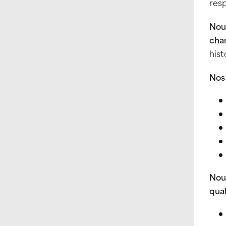
resp
Nous
char
hist
Nos
Nou
qual