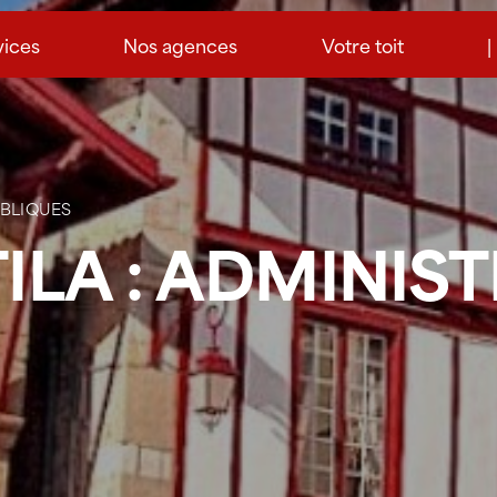
vices
Nos agences
Votre toit
|
UBLIQUES
TILA : ADMINIS