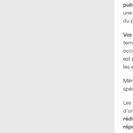
pub
une
du p
Vos 
temp
occ
est
les 
Même
spéc
Les 
d’un
rédi
rép