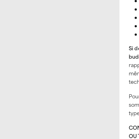
Si d
budg
rapp
même
tech
Pour
somm
type
CON
OU 