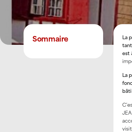
Sommaire
La 
tant
est 
impo
La p
fon
bât
C’e
JEAN
acco
visi