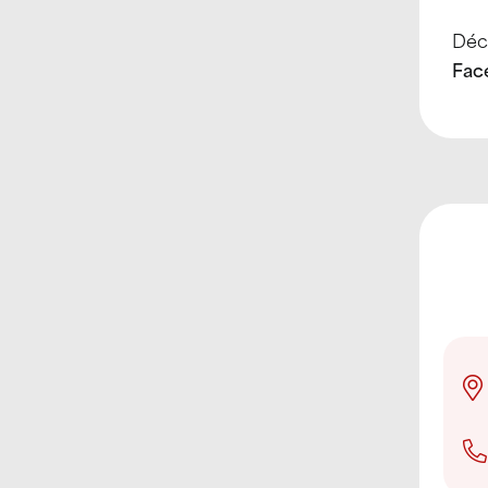
Déco
Fac