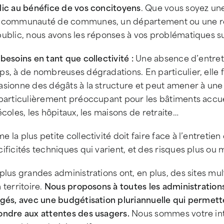
lic au bénéfice de vos concitoyens
. Que vous soyez u
 communauté de communes, un département ou une régi
ublic, nous avons les réponses à vos problématiques su
besoins en tant que collectivité :
Une absence d’entreti
s, à de nombreuses dégradations. En particulier, elle fin
asionne des dégâts à la structure et peut amener à une
 particulièrement préoccupant pour les bâtiments accu
écoles, les hôpitaux, les maisons de retraite…
 la plus petite collectivité doit faire face à l’entretie
ificités techniques qui varient, et des risques plus ou 
plus grandes administrations ont, en plus, des sites mult
 territoire.
Nous proposons à toutes les administration
gés, avec une budgétisation pluriannuelle qui permette
ondre aux attentes des usagers.
Nous sommes votre int