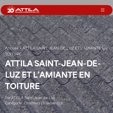
Passer
au
Toggl
contenu
Navig
Le groupe
Nos services
Accueil
>
ATTILA SAINT-JEAN-DE-LUZ ET L’AMIANTE EN
TOITURE
ATTILA SAINT-JEAN-DE-
Nos agences
LUZ ET L’AMIANTE EN
Votre toit
TOITURE
Rejoignez-nous
Par
ATTILA Saint-Jean-de-Luz
Catégorie :
Chantiers / Intervention
Devenir Franchisé