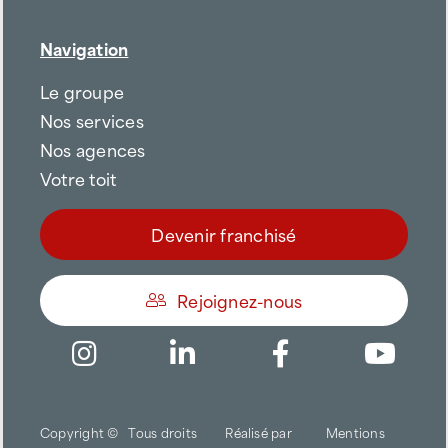
Navigation
Le groupe
Nos services
Nos agences
Votre toit
Devenir franchisé
Rejoignez-nous
Être appelé
Copyright ©
Tous droits
Réalisé par
Mentions
Trouver une agence