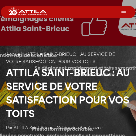
Passer
au
Toggl
contenu
Navig
Le groupe
Nos services
Accueil
>
ATTILA SAINT-BRIEUC : AU SERVICE DE
VOTRE SATISFACTION POUR VOS TOITS
ATTILA SAINT-BRIEUC : AU
Nos agences
SERVICE DE VOTRE
Votre toit
SATISFACTION POUR VOS
TOITS
Rejoignez-nous
Par
ATTILA Saint-Brieuc
Catégorie :
Bon à savoir
Devenir Franchisé