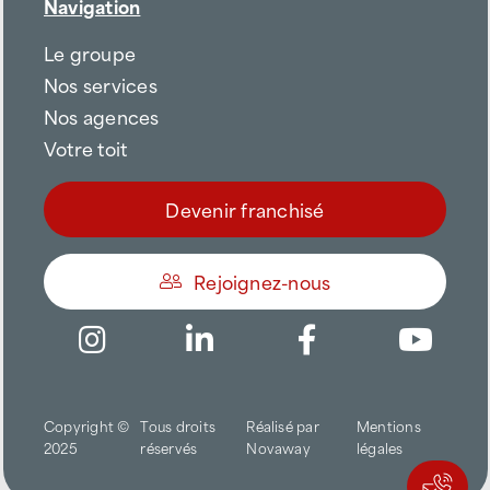
Navigation
Le groupe
Nos services
Nos agences
Votre toit
Devenir franchisé
Rejoignez-nous
Être appelé
Copyright ©
Tous droits
Réalisé par
Mentions
Trouver une agence
2025
réservés
Novaway
légales