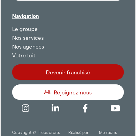
Navigation
Le groupe
Nos services
Nos agences
Votre toit
Devenir franchisé
Rejoignez-nous
Être appelé
Copyright ©
Tous droits
Réalisé par
Mentions
Trouver une agence