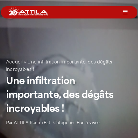
Passer
au
Toggl
contenu
Navig
Le groupe
Nos services
Accueil
>
Une infiltration importante, des dégâts
incroyables !
Nos agences
Une infiltration
importante, des dégâts
Votre toit
incroyables !
Rejoignez-nous
Par
ATTILA Rouen Est
Catégorie :
Bon à savoir
Devenir Franchisé