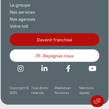
Le groupe
Nos services
Nos agences
Votre toit
Devenir franchisé
Rejoignez-nous
Être appelé
Copyright ©
Tous droits
Réalisé par
Mentions
Trouver une agence
2025
réservés
Novaway
légales