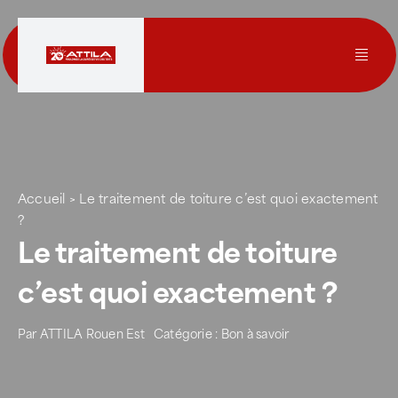
Passer
au
contenu
Toggl
Navig
Le groupe
Nos services
Accueil
>
Le traitement de toiture c’est quoi exactement
?
Nos agences
Le traitement de toiture
c’est quoi exactement ?
Votre toit
Par
ATTILA Rouen Est
Catégorie :
Bon à savoir
Rejoignez-nous