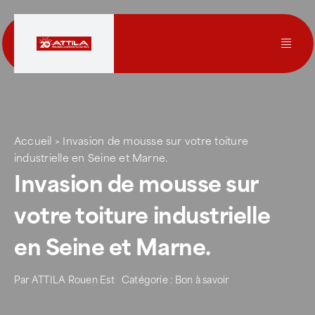
Passer
au
contenu
Toggl
Navig
Le groupe
Nos services
Accueil
>
Invasion de mousse sur votre toiture
industrielle en Seine et Marne.
Invasion de mousse sur
Nos agences
votre toiture industrielle
Votre toit
en Seine et Marne.
Rejoignez-nous
Par
ATTILA Rouen Est
Catégorie :
Bon à savoir