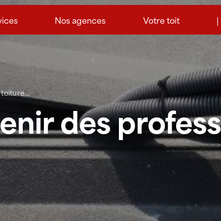
vices
Nos agences
Votre toit
|
a toiture…
rvenir des profes