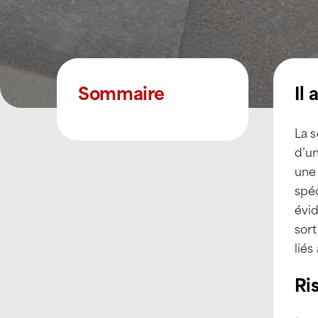
Sommaire
Il 
La 
d’u
une 
spéc
évid
sort
liés
Ris