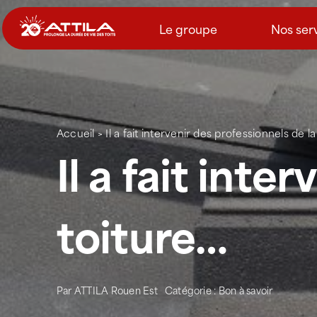
Passer
au
Le groupe
Nos ser
contenu
Accueil
>
Il a fait intervenir des professionnels de l
Il a fait inte
toiture…
Par
ATTILA Rouen Est
Catégorie :
Bon à savoir