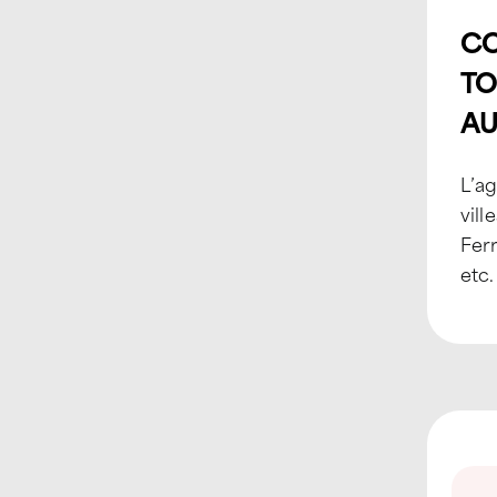
CO
TO
AU
L’a
vill
Ferr
etc.