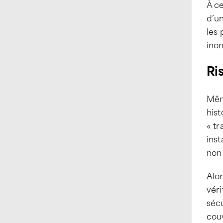
À ce
d’un
les 
ino
Ri
Même
hist
« t
inst
non 
Alor
véri
sécu
couv