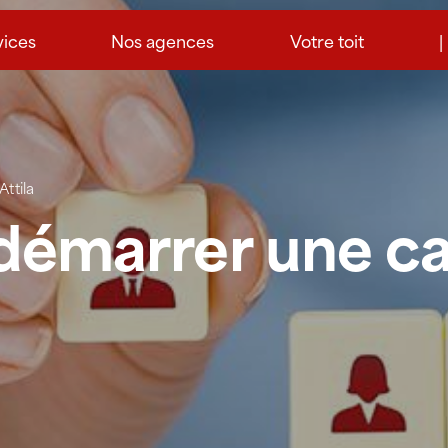
vices
Nos agences
Votre toit
|
ttila
 démarrer une ca