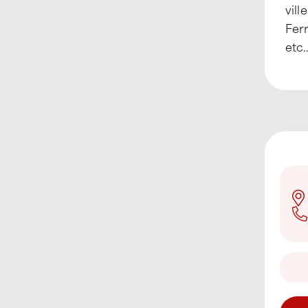
vill
Ferr
etc