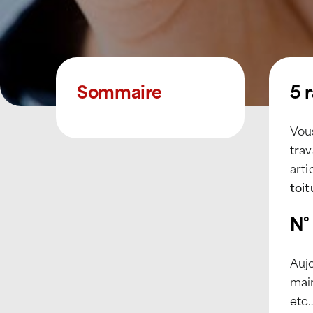
Sommaire
5 
Vou
trav
arti
toit
N° 
Aujo
main
etc…