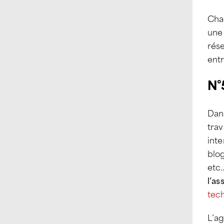
Chaq
une 
rése
entr
N°
Dans
trav
inte
blog
etc
l’as
tec
L’a