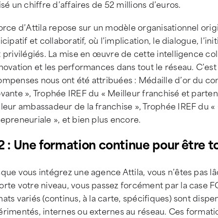
isé un chiffre d’affaires de 52 millions d’euros.
orce d’Attila repose sur un modèle organisationnel ori
icipatif et collaboratif, où l’implication, le dialogue, l’ini
 privilégiés. La mise en œuvre de cette intelligence col
novation et les performances dans tout le réseau. C’est 
ompenses nous ont été attribuées : Médaille d’or du co
vante », Trophée IREF du « Meilleur franchisé et parte
leur ambassadeur de la franchise », Trophée IREF du « 
epreneuriale », et bien plus encore.
2 : Une formation continue pour être to
que vous intégrez une agence Attila, vous n’êtes pas lâ
orte votre niveau, vous passez forcément par la case
ats variés (continus, à la carte, spécifiques) sont disp
rimentés, internes ou externes au réseau. Ces formation