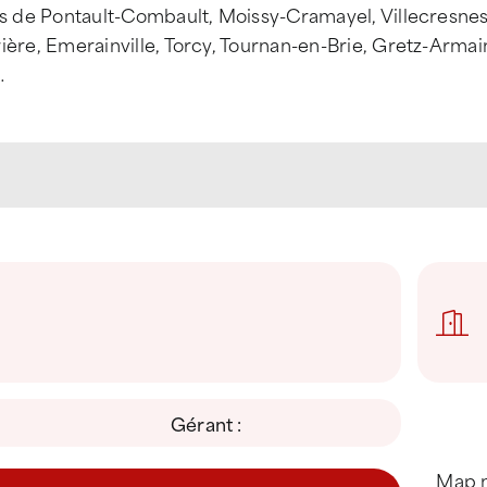
es de Pontault-Combault, Moissy-Cramayel, Villecresnes,
ière, Emerainville, Torcy, Tournan-en-Brie, Gretz-Armain
…
Gérant :
Map n