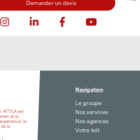
Demander un devis
Navigation
Le groupe
Nos services
6, ATTILA est
etien et la
Nos agences
expérience, le
 de la
Votre toit
 !