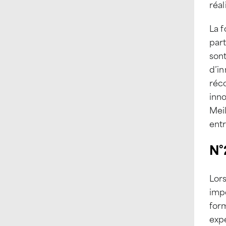
réal
La f
part
sont
d’in
réc
inno
Meil
entr
N°
Lors
imp
form
expé