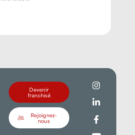
Devenir
franchisé
Rejoignez-
nous