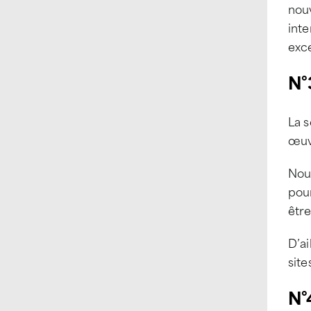
nou
inte
exce
N°
La s
œuvr
Nous
pour
être
D’ai
site
N°