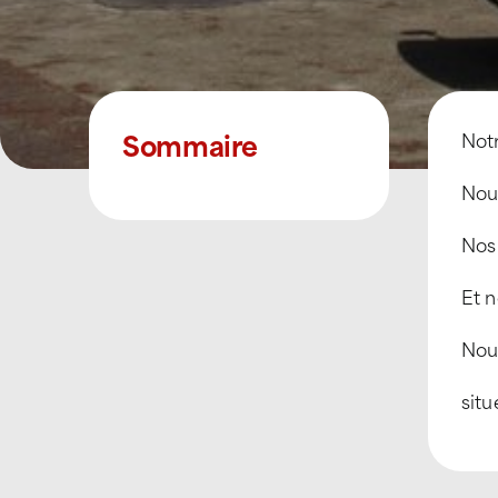
Sommaire
Notr
Nous
Nos 
Et n
Nou
situ