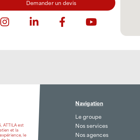
Demander un devis
Navigation
Le groupe
Nos services
6, ATTILA est
etien et la
Nos agences
expérience, le
 de la