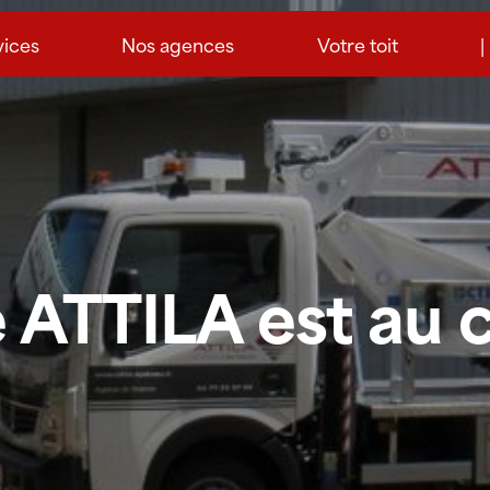
vices
Nos agences
Votre toit
|
 ATTILA est au 