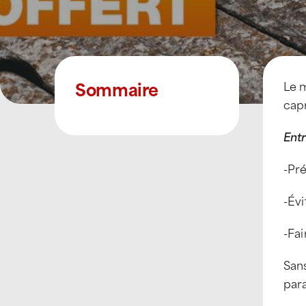
Sommaire
Le 
cap
Entr
-Pré
-Év
-Fa
Sans
para