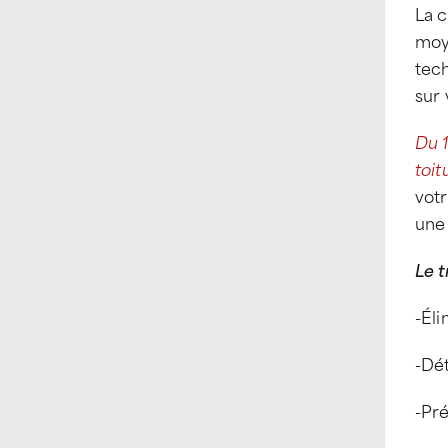
La 
moy
tech
sur 
Du 1
toit
votr
une 
Le t
-Éli
-Dét
-Pr