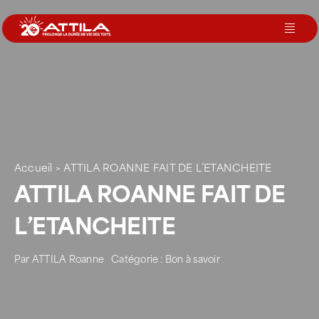
Passer
au
Toggl
contenu
Navig
Le groupe
Nos services
Accueil
>
ATTILA ROANNE FAIT DE L’ETANCHEITE
Nos agences
ATTILA ROANNE FAIT DE
L’ETANCHEITE
Votre toit
Par
ATTILA Roanne
Catégorie :
Bon à savoir
Rejoignez-nous
Devenir Franchisé