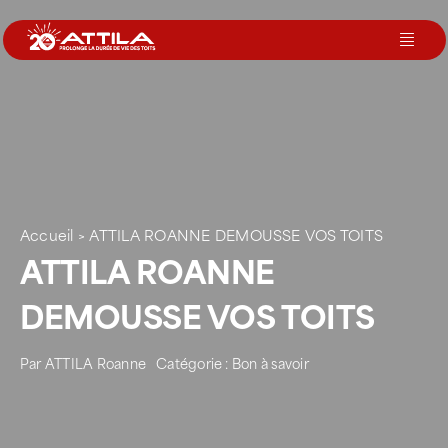
Passer
au
Toggl
contenu
Navig
Le groupe
Nos services
Accueil
>
ATTILA ROANNE DEMOUSSE VOS TOITS
Nos agences
ATTILA ROANNE
DEMOUSSE VOS TOITS
Votre toit
Par
ATTILA Roanne
Catégorie :
Bon à savoir
Rejoignez-nous
Devenir Franchisé