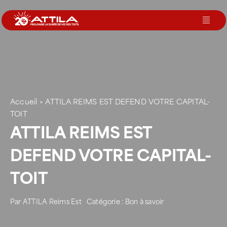
Passer
au
Toggl
contenu
Navig
Le groupe
Nos services
Accueil
>
ATTILA REIMS EST DEFEND VOTRE CAPITAL-
TOIT
Nos agences
ATTILA REIMS EST
DEFEND VOTRE CAPITAL-
Votre toit
TOIT
Rejoignez-nous
Par
ATTILA Reims Est
Catégorie :
Bon à savoir
Devenir Franchisé