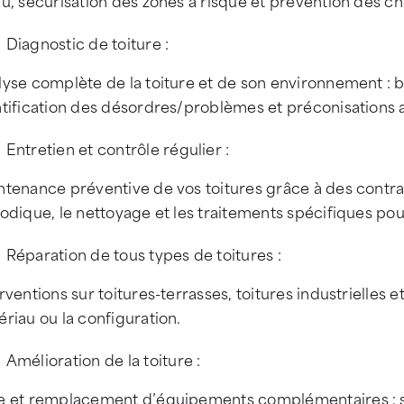
u, sécurisation des zones à risque et prévention des c
Diagnostic de toiture :
yse complète de la toiture et de son environnement : bil
ntification des désordres/problèmes et préconisations 
Entretien et contrôle régulier :
tenance préventive de vos toitures grâce à des contrats
odique, le nettoyage et les traitements spécifiques pou
Réparation de tous types de toitures :
rventions sur toitures-terrasses, toitures industrielles et
riau ou la configuration.
Amélioration de la toiture :
e et remplacement d’équipements complémentaires : sé