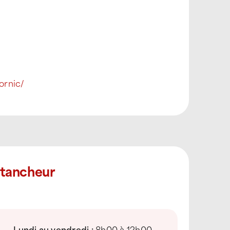
ornic/
Étancheur
Lundi au vendredi :
8h00 à 12h00