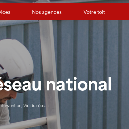
vices
Nos agences
Votre toit
|
éseau national
Intervention
,
Vie du réseau