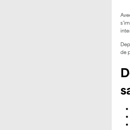
Avec
s’i
inte
Depu
de p
D
s