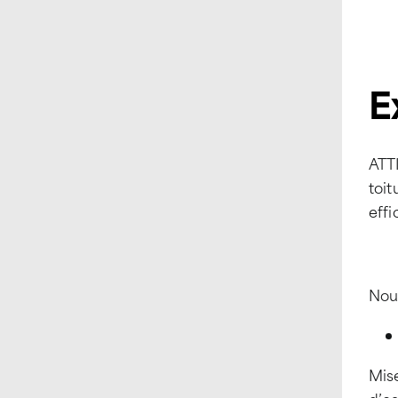
E
ATTI
toit
effi
Nou
Mise