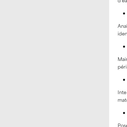
d’ea
Anal
ide
Main
péri
Inte
maté
Pos