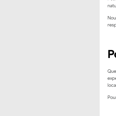
natu
Nou
resp
P
Que 
expé
loca
Pour