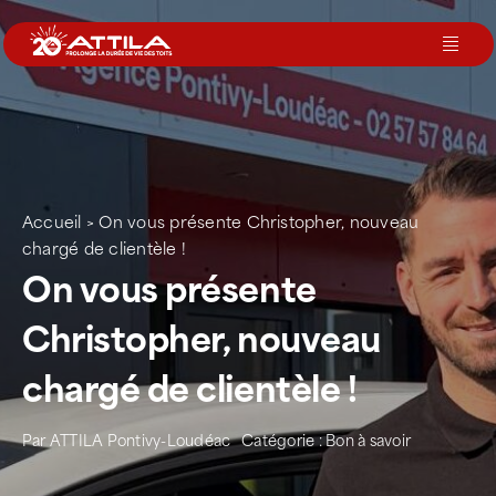
Passer
au
Toggl
contenu
Navig
Le groupe
Nos services
Accueil
>
On vous présente Christopher, nouveau
chargé de clientèle !
Nos agences
On vous présente
Christopher, nouveau
Votre toit
chargé de clientèle !
Rejoignez-nous
Par
ATTILA Pontivy-Loudéac
Catégorie :
Bon à savoir
Devenir Franchisé