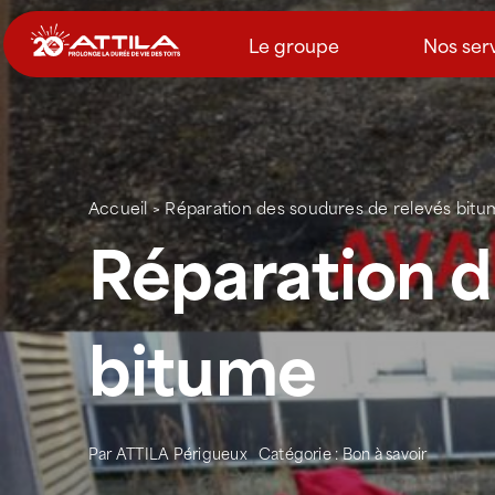
Passer
au
Le groupe
Nos ser
contenu
Accueil
>
Réparation des soudures de relevés bitu
Réparation d
bitume
Par
ATTILA Périgueux
Catégorie :
Bon à savoir