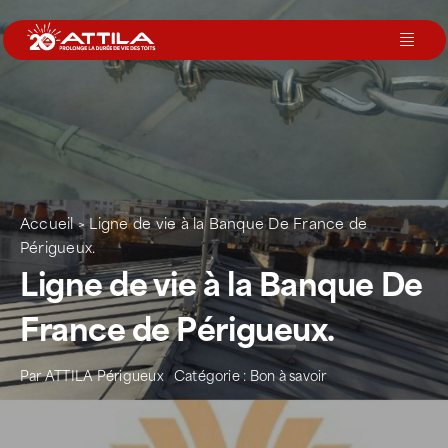
Passer
au
Toggl
contenu
Navig
Le groupe
Nos services
Accueil
>
Ligne de vie à la Banque De France de
Nos agences
Périgueux.
Ligne de vie à la Banque De
Votre toit
France de Périgueux.
Par
ATTILA Périgueux
Catégorie :
Bon à savoir
Rejoignez-nous
Devenir Franchisé