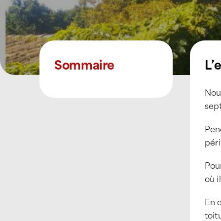
Sommaire
L’
Nous
sep
Pen
pér
Pour
où i
En e
toit