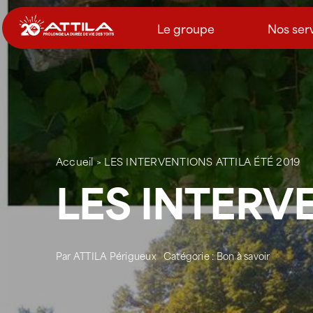
Passer
au
Le groupe
Nos ser
contenu
Accueil
>
LES INTERVENTIONS ATTILA ÉTÉ 2019
LES INTERVE
Par
ATTILA Périgueux
Catégorie :
Bon à savoir