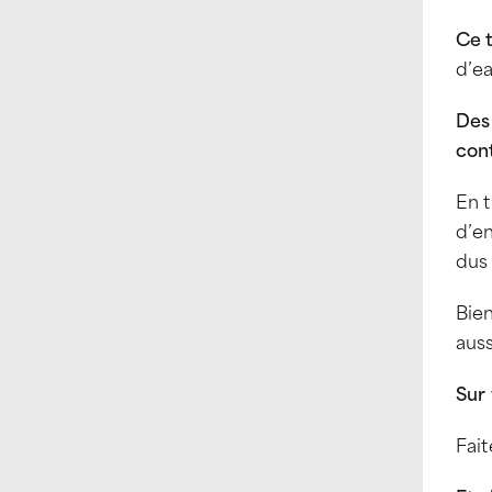
Ce 
d’e
Des 
cont
En t
d’en
dus
Bien
auss
Sur 
Fait