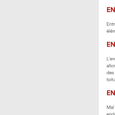
EN
Entr
élém
EN
L’en
allo
des 
toit
EN
Mal
endo