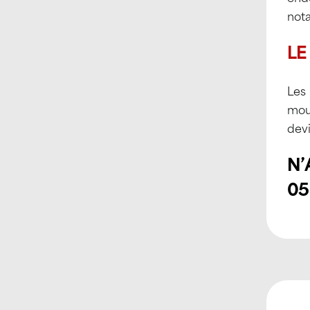
not
LE
Les 
mous
devi
N’
05