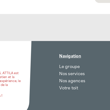
Navigation
Le groupe
Nos services
6, ATTILA est
etien et la
Nos agences
expérience, le
 de la
Votre toit
 !