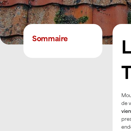
Sommaire
Mous
de v
vien
pres
end