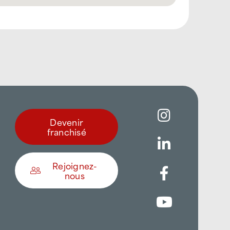
Devenir
franchisé
Rejoignez-
nous
Être appelé