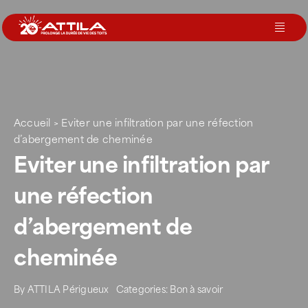
Passer
au
Toggl
contenu
Navig
Le groupe
Nos services
Accueil
>
Eviter une infiltration par une réfection
d’abergement de cheminée
Eviter une infiltration par
Nos agences
une réfection
Votre toit
d’abergement de
cheminée
Rejoignez-nous
Par
ATTILA Périgueux
Catégorie :
Bon à savoir
Devenir Franchisé