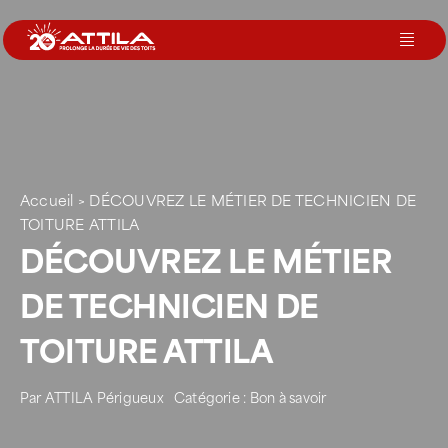
Passer
au
Toggl
contenu
Navig
Le groupe
Nos services
Accueil
>
DÉCOUVREZ LE MÉTIER DE TECHNICIEN DE
TOITURE ATTILA
Nos agences
DÉCOUVREZ LE MÉTIER
DE TECHNICIEN DE
Votre toit
TOITURE ATTILA
Rejoignez-nous
Par
ATTILA Périgueux
Catégorie :
Bon à savoir
Devenir Franchisé