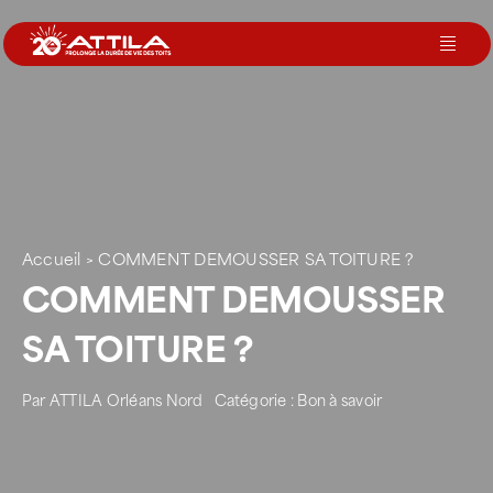
Passer
au
Toggl
contenu
Navig
Le groupe
Nos services
Accueil
>
COMMENT DEMOUSSER SA TOITURE ?
Nos agences
COMMENT DEMOUSSER
SA TOITURE ?
Votre toit
Par
ATTILA Orléans Nord
Catégorie :
Bon à savoir
Rejoignez-nous
Devenir Franchisé