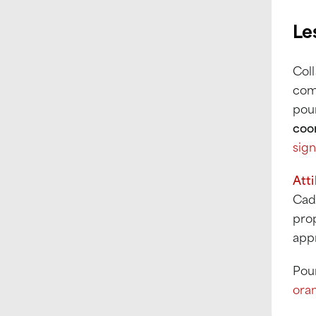
Le
Col
com
pour
coo
sign
Att
Cad
pro
app
Pour
oran