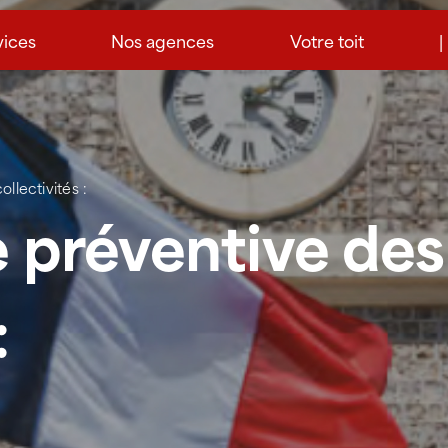
vices
Nos agences
Votre toit
|
llectivités :
préventive des 
: