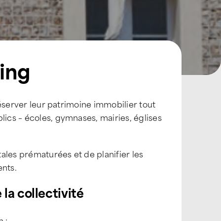
ning
éserver leur patrimoine immobilier tout
blics – écoles, gymnases, mairies, églises
tales prématurées et de planifier les
ents.
la collectivité
 :