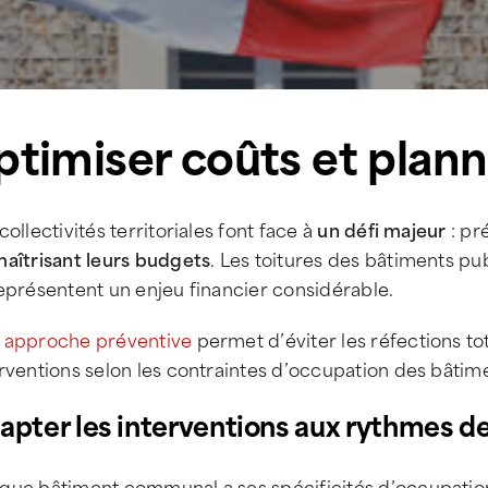
ptimiser coûts et plan
collectivités territoriales font face à
un défi majeur
: pr
aîtrisant leurs budgets
. Les toitures des bâtiments pu
eprésentent un enjeu financier considérable.
e
approche préventive
permet d’éviter les réfections to
rventions selon les contraintes d’occupation des bâtim
apter les interventions aux rythmes de 
que bâtiment communal a ses spécificités d’occupation