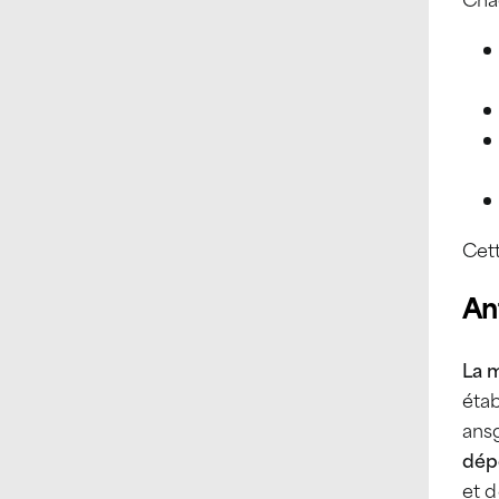
Cet
An
La m
étab
ans
dép
et 