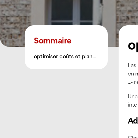
o
Sommaire
optimiser coûts et planning
Les 
en
m
…- r
Un
inte
Ad
Cha