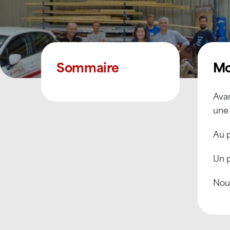
Sommaire
Mo
Avan
une
Au 
Un 
Nou