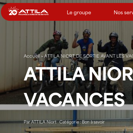
Passer
au
Le groupe
Nos ser
contenu
Accueil
>
ATTILA NIORT DE SORTIE AVANT LES V
ATTILA NIOR
VACANCES
Par
ATTILA Niort
Catégorie :
Bon à savoir