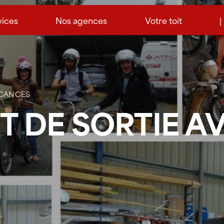
vices
Nos agences
Votre toit
|
ACANCES
T DE SORTIE A