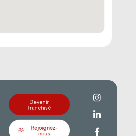
Devenir
franchisé
Rejoignez-
nous