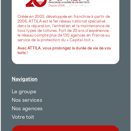
Créée en 2003, développée en franchise à partir de
2006, ATTILA est le 1er réseau national spécialisé
dans la réparation, l’entretien et la maintenance de
tous types de toitures. Fort de 20 ans d’expérience,
le réseau compte plus de 130 agences en France au
service de la protection du « Capital-toit ».
Avec ATTILA, vous prolongez la durée de vie de vos
toits !
Navigation
Le groupe
Nos services
Nos agences
Votre toit