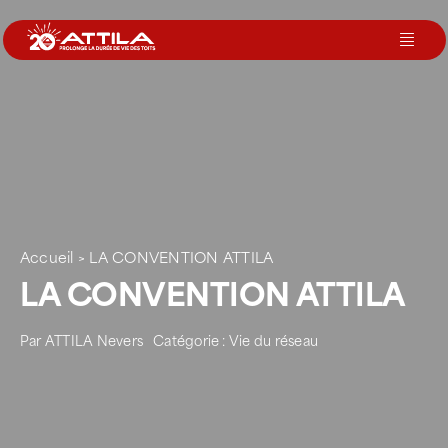
Passer
au
Toggl
contenu
Navig
Le groupe
Nos services
Nos agences
Accueil
>
LA CONVENTION ATTILA
LA CONVENTION ATTILA
Votre toit
Par
ATTILA Nevers
Catégorie :
Vie du réseau
Rejoignez-nous
Devenir Franchisé