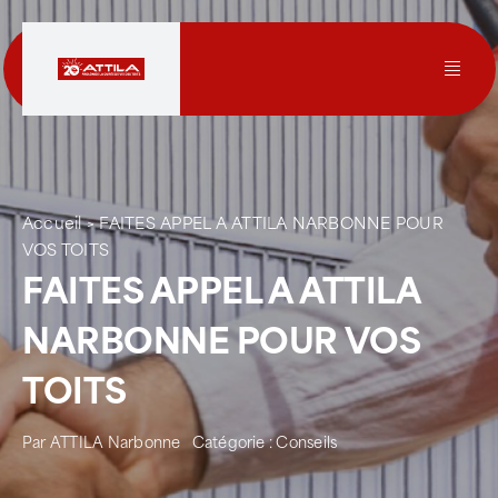
Passer
au
contenu
Toggl
Navig
Le groupe
Nos services
Accueil
>
FAITES APPEL A ATTILA NARBONNE POUR
VOS TOITS
FAITES APPEL A ATTILA
Nos agences
NARBONNE POUR VOS
Votre toit
TOITS
Rejoignez-nous
Par
ATTILA Narbonne
Catégorie :
Conseils