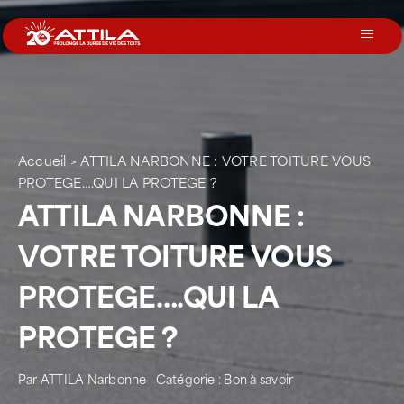
Passer
au
Toggl
contenu
Navig
Le groupe
Nos services
Accueil
>
ATTILA NARBONNE : VOTRE TOITURE VOUS
PROTEGE….QUI LA PROTEGE ?
ATTILA NARBONNE :
Nos agences
VOTRE TOITURE VOUS
Votre toit
PROTEGE….QUI LA
PROTEGE ?
Rejoignez-nous
Par
ATTILA Narbonne
Catégorie :
Bon à savoir
Devenir Franchisé