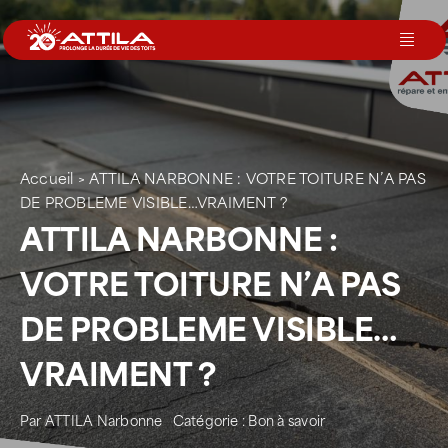
Passer
au
Toggl
contenu
Navig
Le groupe
Nos services
Accueil
>
ATTILA NARBONNE : VOTRE TOITURE N’A PAS
DE PROBLEME VISIBLE…VRAIMENT ?
ATTILA NARBONNE :
Nos agences
VOTRE TOITURE N’A PAS
Votre toit
DE PROBLEME VISIBLE…
VRAIMENT ?
Rejoignez-nous
Par
ATTILA Narbonne
Catégorie :
Bon à savoir
Devenir Franchisé