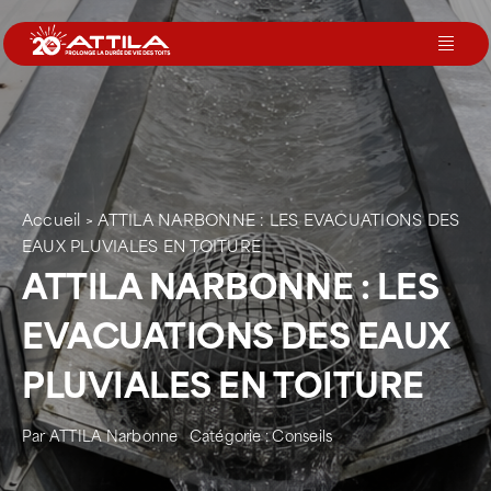
Passer
au
Toggl
contenu
Navig
Le groupe
Nos services
Accueil
>
ATTILA NARBONNE : LES EVACUATIONS DES
EAUX PLUVIALES EN TOITURE
Nos agences
ATTILA NARBONNE : LES
EVACUATIONS DES EAUX
Votre toit
PLUVIALES EN TOITURE
Rejoignez-nous
Par
ATTILA Narbonne
Catégorie :
Conseils
Devenir Franchisé