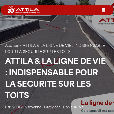
Passer
au
Toggl
contenu
Navig
Le groupe
Nos services
Accueil
>
ATTILA & LA LIGNE DE VIE : INDISPENSABLE
POUR LA SECURITE SUR LES TOITS
ATTILA & LA LIGNE DE VIE
Nos agences
: INDISPENSABLE POUR
Votre toit
LA SECURITE SUR LES
TOITS
Rejoignez-nous
Par
ATTILA Narbonne
Catégorie :
Bon à savoir
Devenir Franchisé