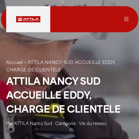
Passer
au
contenu
Toggl
Navig
Le groupe
Nos services
Accueil
>
ATTILA NANCY SUD ACCUEILLE EDDY,
CHARGE DE CLIENTELE
ATTILA NANCY SUD
Nos agences
ACCUEILLE EDDY,
Votre toit
CHARGE DE CLIENTELE
Rejoignez-nous
Par
ATTILA Nancy Sud
Catégorie :
Vie du réseau