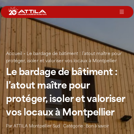
Passer
au
Toggl
contenu
Navig
Le groupe
Nos services
Accueil
>
Le bardage de bâtiment : l’atout maître pour
protéger, isoler et valoriser vos locaux à Montpellier
Le bardage de bâtiment :
Nos agences
l’atout maître pour
Votre toit
protéger, isoler et valoriser
vos locaux à Montpellier
Rejoignez-nous
Par
ATTILA Montpellier Sud
Catégorie :
Bon à savoir
Devenir Franchisé