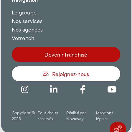
Le groupe
Nos services
Nos agences
Votre toit
Devenir franchisé
Rejoignez-nous
Être appelé
Copyright ©
Tous droits
Réalisé par
Mentions
Trouver une agence
2025
réservés
Novaway
légales