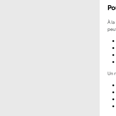
Po
À la
peu
Un 