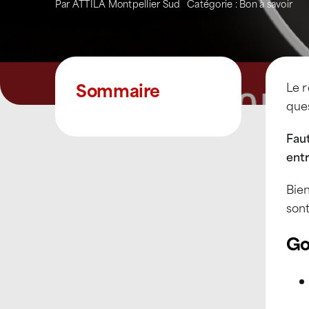
Par
ATTILA Montpellier Sud
Catégorie :
Bon à savoir
Sommaire
Le r
ques
Faut
entr
Bien
sont
Go