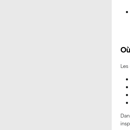
Où
Les
Dan
insp