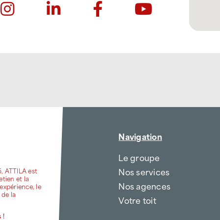
Navigation
Le groupe
Nos services
6, ATTILA est
etien et la
Nos agences
expérience, le
 de la
Votre toit
 !