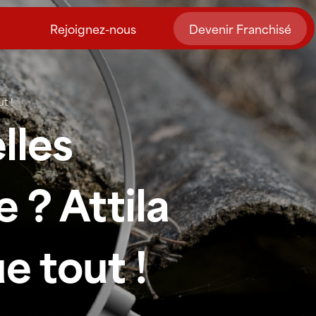
Rejoignez-nous
Devenir Franchisé
t !
lles
 ? Attila
e tout !