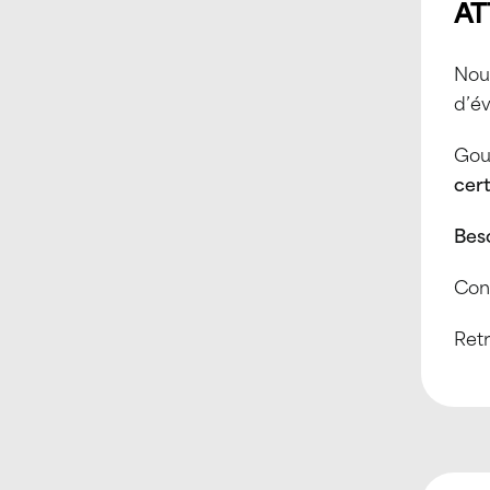
AT
Nou
d’év
Gou
cert
Beso
Cont
Ret