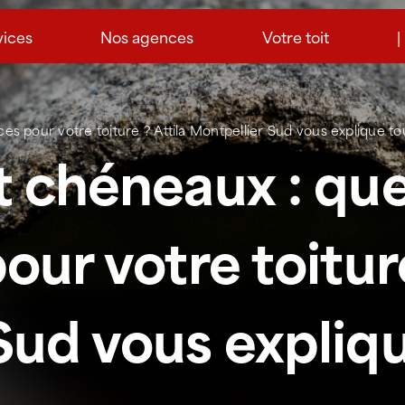
vices
Nos agences
Votre toit
|
es pour votre toiture ? Attila Montpellier Sud vous explique tou
t chéneaux : que
our votre toiture
Sud vous expliqu