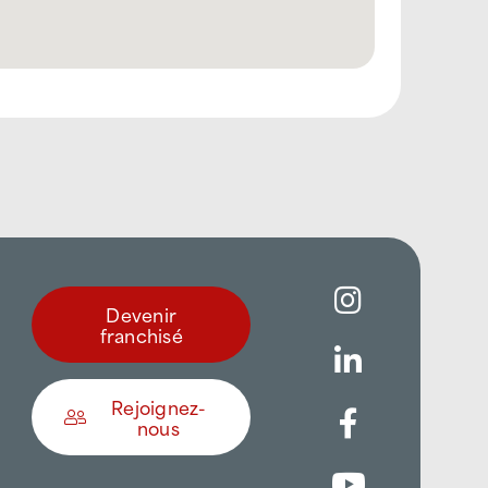
Devenir
franchisé
Rejoignez-
nous