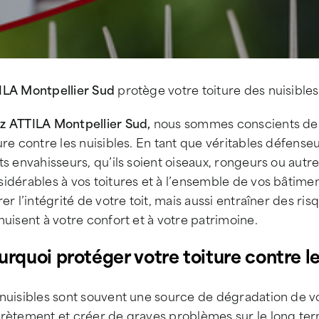
ILA Montpellier Sud
protège votre toiture des nuisibles :
z ATTILA Montpellier Sud,
nous sommes conscients de l
ure contre les nuisibles. En tant que véritables défense
ts envahisseurs, qu’ils soient oiseaux, rongeurs ou aut
sidérables à vos toitures et à l’ensemble de vos bâtim
rer l’intégrité de votre toit, mais aussi entraîner des ri
nuisent à votre confort et à votre patrimoine.
urquoi protéger votre toiture contre le
nuisibles sont souvent une source de dégradation de votr
crètement et créer de graves problèmes sur le long ter