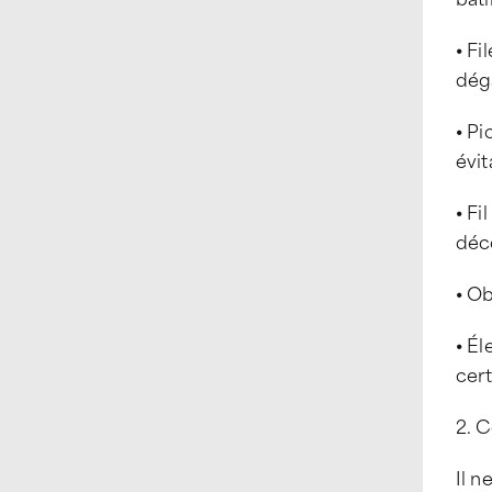
⦁ Fi
dégâ
⦁ Pi
évit
⦁ Fi
déc
⦁ Ob
⦁ Él
cert
2. C
Il n