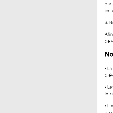
gara
inst
3. B
Afin
de v
Nou
⦁ La
d’év
⦁ Le
intr
⦁ Le
de 