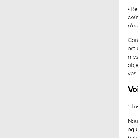
⦁ Ré
coût
n’e
Comm
est
mes
obje
vos
Vo
1. I
Nou
équi
bâti