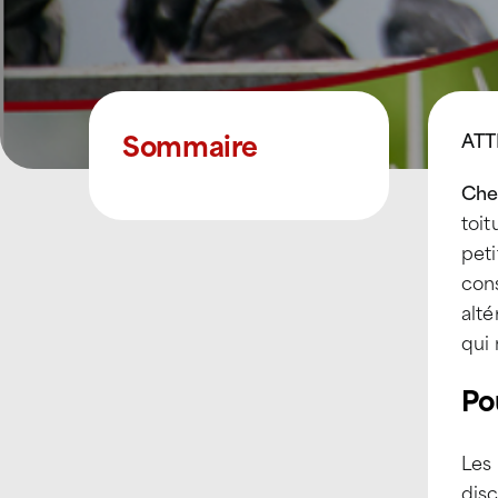
Sommaire
ATT
Che
toit
peti
con
alté
qui 
Po
Les 
dis