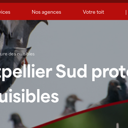
vices
Nos agences
Votre toit
|
ure des nuisibles
ellier Sud prot
uisibles