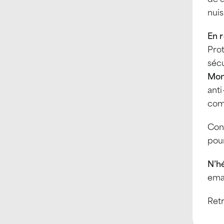
nuis
En 
Prot
sécu
Mon
anti
comp
Cont
pour
N’hé
emai
Retr