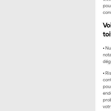
pour
con
Vo
toi
⦁ Nu
not
dég
⦁ Ri
cont
pour
end
prob
vot