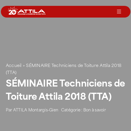
Passer
au
Toggl
contenu
Navig
Le groupe
Nos services
Accueil
>
SÉMINAIRE Techniciens de Toiture Attila 2018
Nos agences
(TTA)
SÉMINAIRE Techniciens de
Votre toit
Toiture Attila 2018 (TTA)
Par
ATTILA Montargis-Gien
Catégorie :
Bon à savoir
Rejoignez-nous
Devenir Franchisé