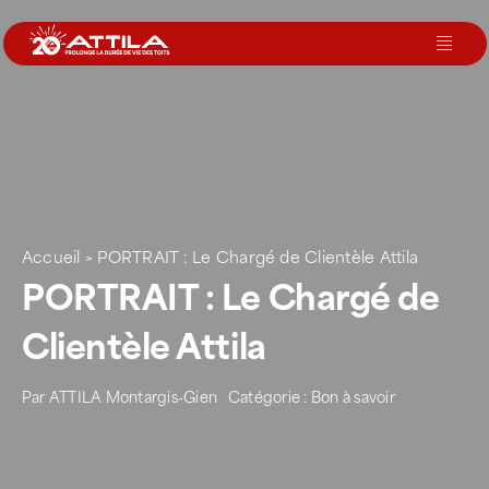
Passer
au
Toggl
contenu
Navig
Le groupe
Nos services
Accueil
>
PORTRAIT : Le Chargé de Clientèle Attila
Nos agences
PORTRAIT : Le Chargé de
Clientèle Attila
Votre toit
Par
ATTILA Montargis-Gien
Catégorie :
Bon à savoir
Rejoignez-nous
Devenir Franchisé