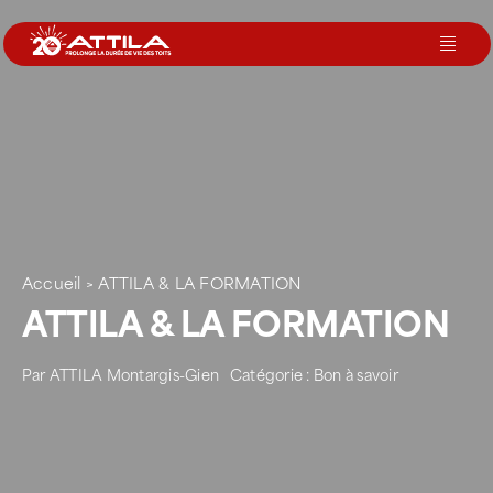
Passer
au
Toggl
contenu
Navig
Le groupe
Nos services
Nos agences
Accueil
>
ATTILA & LA FORMATION
ATTILA & LA FORMATION
Votre toit
Par
ATTILA Montargis-Gien
Catégorie :
Bon à savoir
Rejoignez-nous
Devenir Franchisé