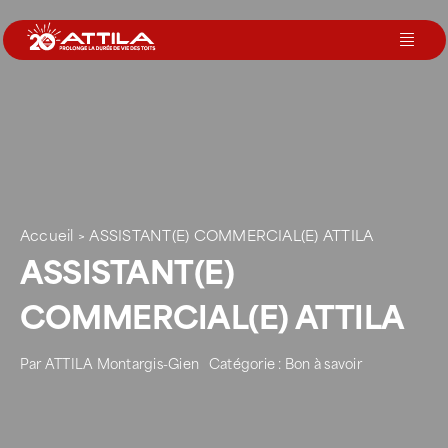
Passer
au
Toggl
contenu
Navig
Le groupe
Nos services
Accueil
>
ASSISTANT(E) COMMERCIAL(E) ATTILA
Nos agences
ASSISTANT(E)
COMMERCIAL(E) ATTILA
Votre toit
Par
ATTILA Montargis-Gien
Catégorie :
Bon à savoir
Rejoignez-nous
Devenir Franchisé