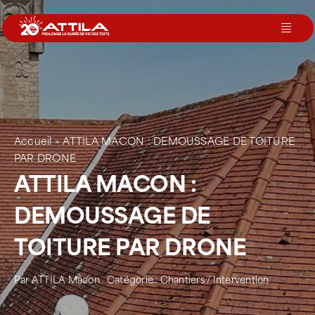
Passer
au
Toggl
contenu
Navig
Le groupe
Nos services
Accueil
>
ATTILA MACON : DEMOUSSAGE DE TOITURE
PAR DRONE
Nos agences
ATTILA MACON :
DEMOUSSAGE DE
Votre toit
TOITURE PAR DRONE
Rejoignez-nous
Par
ATTILA Mâcon
Catégorie :
Chantiers / Intervention
Devenir Franchisé