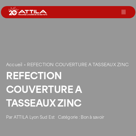
Passer
au
Toggl
contenu
Navig
Le groupe
Nos services
Accueil
>
REFECTION COUVERTURE A TASSEAUX ZINC
REFECTION
Nos agences
COUVERTURE A
Votre toit
TASSEAUX ZINC
Rejoignez-nous
Par
ATTILA Lyon Sud Est
Catégorie :
Bon à savoir
Devenir Franchisé