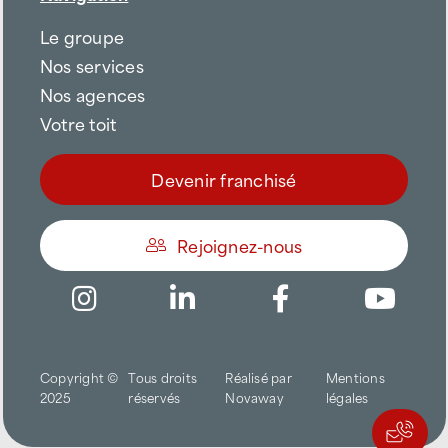
Le groupe
Nos services
Nos agences
Votre toit
Devenir franchisé
Rejoignez-nous
Être appelé
Copyright ©
Tous droits
Réalisé par
Mentions
Trouver une agence
2025
réservés
Novaway
légales