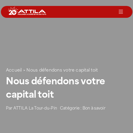
Passer
au
Toggl
contenu
Navig
Le groupe
Nos services
Accueil
>
Nous défendons votre capital toit
Nos agences
Nous défendons votre
capital toit
Votre toit
Par
ATTILA La Tour-du-Pin
Catégorie :
Bon à savoir
Rejoignez-nous
Devenir Franchisé