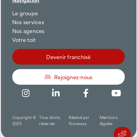
Le groupe
Nos services
Nos agences
Votre toit
Devenir franchisé
Rejoignez-nous
Être appelé
Copyright ©
Tous droits
Réalisé par
Mentions
Trouver une agence
2025
réservés
Novaway
légales