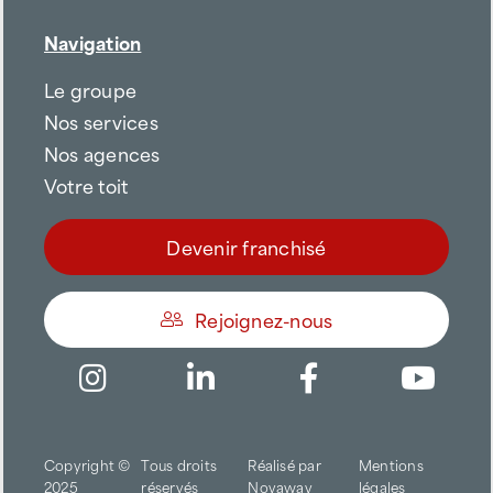
Navigation
Le groupe
Nos services
Nos agences
Votre toit
Devenir franchisé
Rejoignez-nous
Être appelé
Copyright ©
Tous droits
Réalisé par
Mentions
Trouver une agence
2025
réservés
Novaway
légales