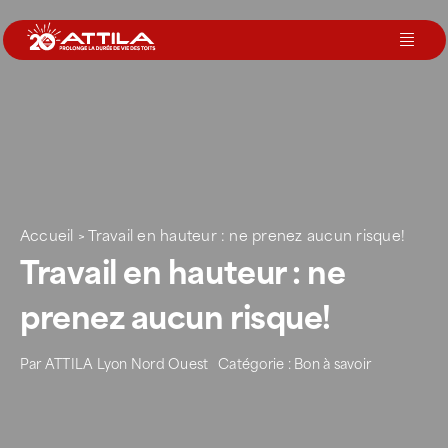
Passer
au
Toggl
contenu
Navig
Le groupe
Nos services
Accueil
>
Travail en hauteur : ne prenez aucun risque!
Nos agences
Travail en hauteur : ne
prenez aucun risque!
Votre toit
Par
ATTILA Lyon Nord Ouest
Catégorie :
Bon à savoir
Rejoignez-nous
Devenir Franchisé